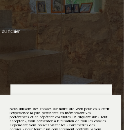
 du fichier
Veuillez rentrer votre code client
pour accéder à l’annonce
Nous utilisons des cookies sur notre site Web pour vous offrir
l'expérience la plus pertinente en mémorisant vos
de ce bien d’exception
préférences et en répétant vos visites. En cliquant sur « Tout
accepter », vous consentez à l'utilisation de tous les cookies.
Cependant, vous pouvez visiter les « Paramètres des
OK
cookies » pour fournir un consentement contrôlé. Si vous